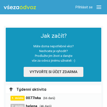
Přihlásit se
Zobra
Jak začít?
Máte doma nepotřebné věci?
Nechcete je vyhodit?
Prodlužte jim život a darujte
vše za odvoz jinému uživateli :-)
VYTVOŘTE SI ÚČET ZDARMA
Týdenní aktivita
0077ivka
1. místo
(66 darů)
helena
2. místo
(46 darů)