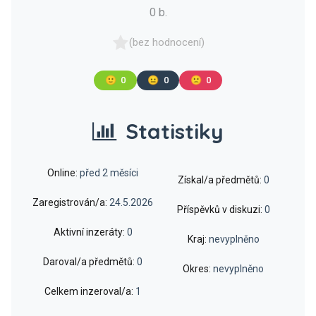
0 b.
(bez hodnocení)
🙂
0
😐
0
🙁
0
Statistiky
Online:
před 2 měsíci
Získal/a předmětů:
0
Zaregistrován/a:
24.5.2026
Příspěvků v diskuzi:
0
Aktivní inzeráty:
0
Kraj:
nevyplněno
Daroval/a předmětů:
0
Okres:
nevyplněno
Celkem inzeroval/a:
1