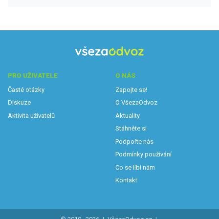
PRO UŽIVATELE
O NÁS
Časté otázky
Zapojte se!
Diskuze
O VšezaOdvoz
Aktivita uživatelů
Aktuality
Stáhněte si
Podpořte nás
Podmínky používání
Co se líbí nám
Kontakt