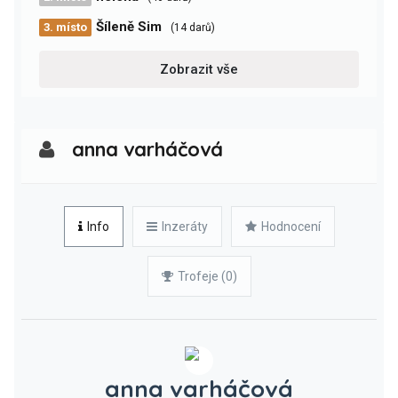
Šíleně Sim
3. místo
(14 darů)
Zobrazit vše
anna varháčová
Info
Inzeráty
Hodnocení
Trofeje (0)
anna varháčová