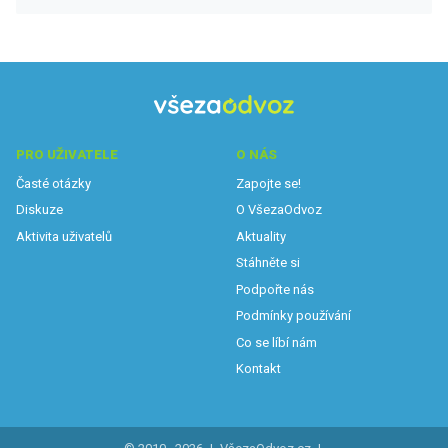
PRO UŽIVATELE
O NÁS
Časté otázky
Zapojte se!
Diskuze
O VšezaOdvoz
Aktivita uživatelů
Aktuality
Stáhněte si
Podpořte nás
Podmínky používání
Co se líbí nám
Kontakt