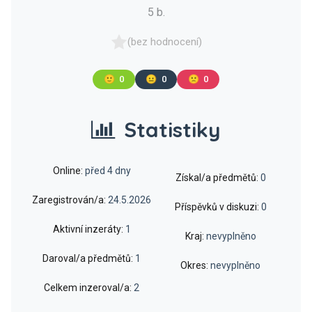
5 b.
(bez hodnocení)
🙂
0
😐
0
🙁
0
Statistiky
Online:
před 4 dny
Získal/a předmětů:
0
Zaregistrován/a:
24.5.2026
Příspěvků v diskuzi:
0
Aktivní inzeráty:
1
Kraj:
nevyplněno
Daroval/a předmětů:
1
Okres:
nevyplněno
Celkem inzeroval/a:
2