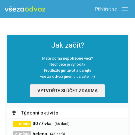
Přihlásit se
Zobra
Jak začít?
Máte doma nepotřebné věci?
Nechcete je vyhodit?
Prodlužte jim život a darujte
vše za odvoz jinému uživateli :-)
VYTVOŘTE SI ÚČET ZDARMA
Týdenní aktivita
0077ivka
1. místo
(66 darů)
helena
2. místo
(46 darů)