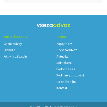
PRO UŽIVATELE
O NÁS
Časté otázky
Zapojte se!
Diskuze
O VšezaOdvoz
Aktivita uživatelů
Aktuality
Stáhněte si
Podpořte nás
Podmínky používání
Co se líbí nám
Kontakt