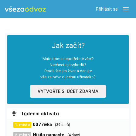
Přihlásit se
Zobra
Jak začít?
Máte doma nepotřebné věci?
Nechcete je vyhodit?
Prodlužte jim život a darujte
vše za odvoz jinému uživateli :-)
VYTVOŘTE SI ÚČET ZDARMA
Týdenní aktivita
0077ivka
1. místo
(39 darů)
Nikita namaste
2. místo
(4 dary)