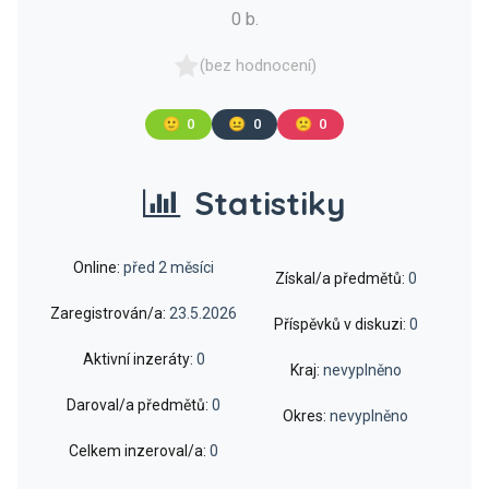
0 b.
(bez hodnocení)
🙂
0
😐
0
🙁
0
Statistiky
Online:
před 2 měsíci
Získal/a předmětů:
0
Zaregistrován/a:
23.5.2026
Příspěvků v diskuzi:
0
Aktivní inzeráty:
0
Kraj:
nevyplněno
Daroval/a předmětů:
0
Okres:
nevyplněno
Celkem inzeroval/a:
0