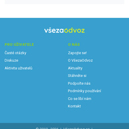
PRO UŽIVATELE
O NÁS
Časté otázky
Zapojte se!
Diskuze
O VšezaOdvoz
Aktivita uživatelů
Aktuality
Stáhněte si
Podpořte nás
Podmínky používání
Co se líbí nám
Kontakt