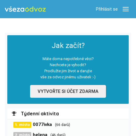
Přihlásit se
Zobra
Jak začít?
Máte doma nepotřebné věci?
Nechcete je vyhodit?
Prodlužte jim život a darujte
vše za odvoz jinému uživateli :-)
VYTVOŘTE SI ÚČET ZDARMA
Týdenní aktivita
0077ivka
1. místo
(66 darů)
helena
2. místo
(46 darů)