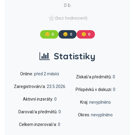
0 b.
(bez hodnocení)
🙂
0
😐
0
🙁
0
Statistiky
Online:
před 2 měsíci
Získal/a předmětů:
0
Zaregistrován/a:
23.5.2026
Příspěvků v diskuzi:
0
Aktivní inzeráty:
0
Kraj:
nevyplněno
Daroval/a předmětů:
0
Okres:
nevyplněno
Celkem inzeroval/a:
0