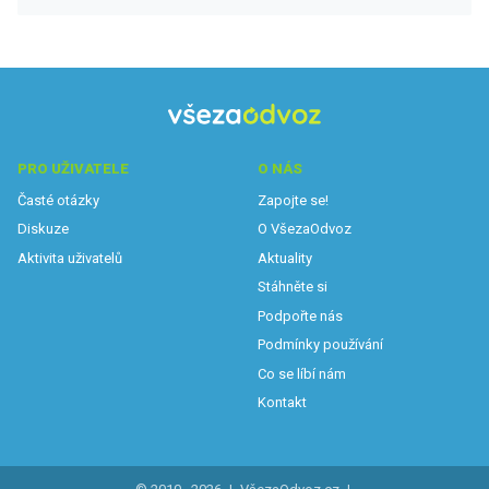
PRO UŽIVATELE
O NÁS
Časté otázky
Zapojte se!
Diskuze
O VšezaOdvoz
Aktivita uživatelů
Aktuality
Stáhněte si
Podpořte nás
Podmínky používání
Co se líbí nám
Kontakt