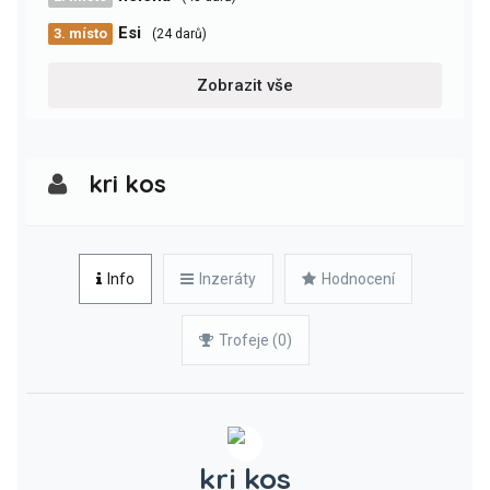
Esi
3. místo
(24 darů)
Zobrazit vše
kri kos
Info
Inzeráty
Hodnocení
Trofeje (0)
kri kos