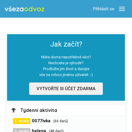
Přihlásit se
Zobra
Jak začít?
Máte doma nepotřebné věci?
Nechcete je vyhodit?
Prodlužte jim život a darujte
vše za odvoz jinému uživateli :-)
VYTVOŘTE SI ÚČET ZDARMA
Týdenní aktivita
0077ivka
1. místo
(66 darů)
helena
2. místo
(48 darů)