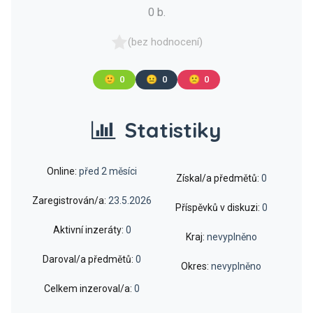
0 b.
(bez hodnocení)
🙂
0
😐
0
🙁
0
Statistiky
Online:
před 2 měsíci
Získal/a předmětů:
0
Zaregistrován/a:
23.5.2026
Příspěvků v diskuzi:
0
Aktivní inzeráty:
0
Kraj:
nevyplněno
Daroval/a předmětů:
0
Okres:
nevyplněno
Celkem inzeroval/a:
0