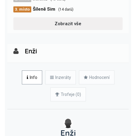
Šíleně Sim
3. místo
(14 darů)
Zobrazit vše
Enži
Info
Inzeráty
Hodnocení
Trofeje (0)
Enži