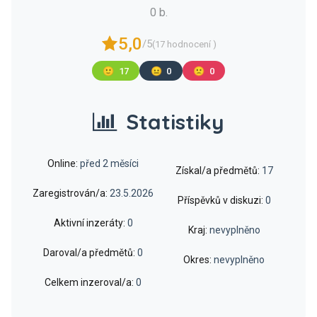
0 b.
5,0
/5
(17 hodnocení )
🙂
17
😐
0
🙁
0
Statistiky
Online:
před 2 měsíci
Získal/a předmětů:
17
Zaregistrován/a:
23.5.2026
Příspěvků v diskuzi:
0
Aktivní inzeráty:
0
Kraj:
nevyplněno
Daroval/a předmětů:
0
Okres:
nevyplněno
Celkem inzeroval/a:
0