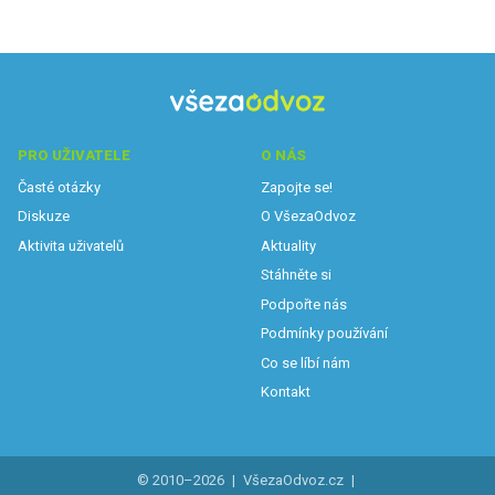
PRO UŽIVATELE
O NÁS
Časté otázky
Zapojte se!
Diskuze
O VšezaOdvoz
Aktivita uživatelů
Aktuality
Stáhněte si
Podpořte nás
Podmínky používání
Co se líbí nám
Kontakt
© 2010–2026
|
VšezaOdvoz.cz
|