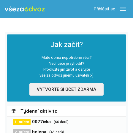
Přihlásit se
Zobra
Jak začít?
Máte doma nepotřebné věci?
Nechcete je vyhodit?
Prodlužte jim život a darujte
vše za odvoz jinému uživateli :-)
VYTVOŘTE SI ÚČET ZDARMA
Týdenní aktivita
0077ivka
1. místo
(66 darů)
helena
2. místo
(45 darů)