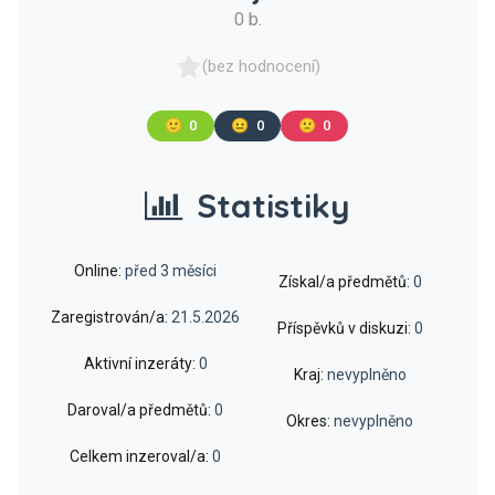
0 b.
(bez hodnocení)
🙂
0
😐
0
🙁
0
Statistiky
Online:
před 3 měsíci
Získal/a předmětů:
0
Zaregistrován/a:
21.5.2026
Příspěvků v diskuzi:
0
Aktivní inzeráty:
0
Kraj:
nevyplněno
Daroval/a předmětů:
0
Okres:
nevyplněno
Celkem inzeroval/a:
0