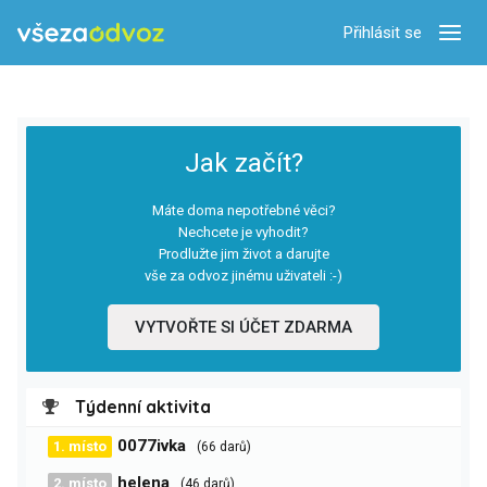
Přihlásit se
Zobra
Jak začít?
Máte doma nepotřebné věci?
Nechcete je vyhodit?
Prodlužte jim život a darujte
vše za odvoz jinému uživateli :-)
VYTVOŘTE SI ÚČET ZDARMA
Týdenní aktivita
0077ivka
1. místo
(66 darů)
helena
2. místo
(46 darů)