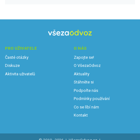
PRO UŽIVATELE
O NÁS
Časté otázky
Zapojte se!
Diskuze
O VšezaOdvoz
Aktivita uživatelů
Aktuality
Stáhněte si
Podpořte nás
Podmínky používání
Co se líbí nám
Kontakt