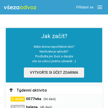
Přihlásit se
Zobra
Jak začít?
Máte doma nepotřebné věci?
Nechcete je vyhodit?
Prodlužte jim život a darujte
vše za odvoz jinému uživateli :-)
VYTVOŘTE SI ÚČET ZDARMA
Týdenní aktivita
0077ivka
1. místo
(66 darů)
helena
2. místo
(45 darů)