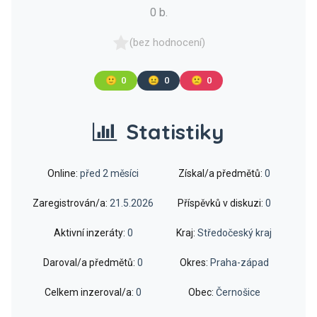
0 b.
(bez hodnocení)
🙂
0
😐
0
🙁
0
Statistiky
Online:
před 2 měsíci
Získal/a předmětů:
0
Zaregistrován/a:
21.5.2026
Příspěvků v diskuzi:
0
Aktivní inzeráty:
0
Kraj:
Středočeský kraj
Daroval/a předmětů:
0
Okres:
Praha-západ
Celkem inzeroval/a:
0
Obec:
Černošice