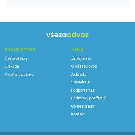
PRO UŽIVATELE
O NÁS
Časté otázky
Zapojte se!
Diskuze
O VšezaOdvoz
Aktivita uživatelů
Aktuality
Stáhněte si
Podpořte nás
Podmínky používání
Co se líbí nám
Kontakt