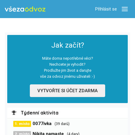
Přihlásit se
Zobra
Jak začít?
Máte doma nepotřebné věci?
Nechcete je vyhodit?
Prodlužte jim život a darujte
vše za odvoz jinému uživateli :-)
VYTVOŘTE SI ÚČET ZDARMA
Týdenní aktivita
0077ivka
1. místo
(39 darů)
Nikita namaste
2. místo
(4 dary)