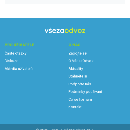
PRO UŽIVATELE
O NÁS
Časté otázky
Zapojte se!
Diskuze
O VšezaOdvoz
Aktivita uživatelů
Aktuality
Stáhněte si
Podpořte nás
Podmínky používání
Co se líbí nám
Kontakt