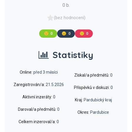
0 b.
(bez hodnocení)
🙂
0
😐
0
🙁
0
Statistiky
Online:
před 3 měsíci
Získal/a předmětů:
0
Zaregistrován/a:
21.5.2026
Příspěvků v diskuzi:
0
Aktivní inzeráty:
0
Kraj:
Pardubický kraj
Daroval/a předmětů:
0
Okres:
Pardubice
Celkem inzeroval/a:
0