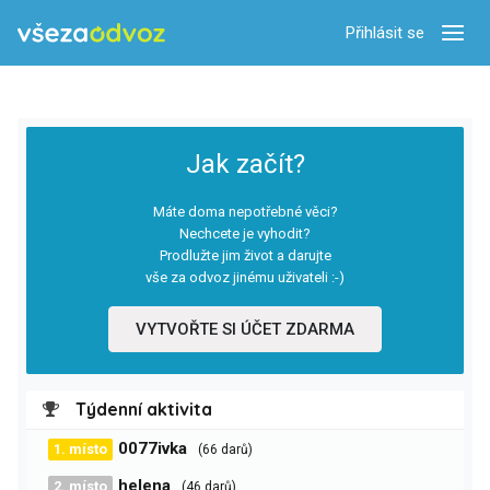
Přihlásit se
Zobra
Jak začít?
Máte doma nepotřebné věci?
Nechcete je vyhodit?
Prodlužte jim život a darujte
vše za odvoz jinému uživateli :-)
VYTVOŘTE SI ÚČET ZDARMA
Týdenní aktivita
0077ivka
1. místo
(66 darů)
helena
2. místo
(46 darů)