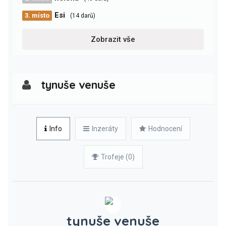
Esi
3. místo
(14 darů)
Zobrazit vše
tynuše venuše
Info
Inzeráty
Hodnocení
Trofeje (0)
tynuše venuše