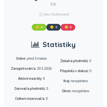
0 b.
(bez hodnocení)
🙂
0
😐
0
🙁
0
Statistiky
Online:
před 3 měsíci
Získal/a předmětů:
0
Zaregistrován/a:
20.5.2026
Příspěvků v diskuzi:
0
Aktivní inzeráty:
0
Kraj:
nevyplněno
Daroval/a předmětů:
0
Okres:
nevyplněno
Celkem inzeroval/a:
0