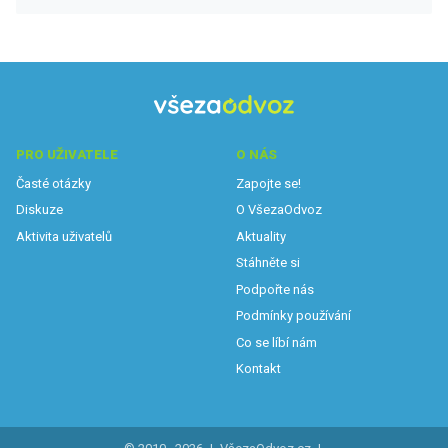
PRO UŽIVATELE
O NÁS
Časté otázky
Zapojte se!
Diskuze
O VšezaOdvoz
Aktivita uživatelů
Aktuality
Stáhněte si
Podpořte nás
Podmínky používání
Co se líbí nám
Kontakt