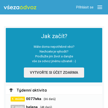
Přihlásit se
Zobra
Jak začít?
Máte doma nepotřebné věci?
Nechcete je vyhodit?
Prodlužte jim život a darujte
vše za odvoz jinému uživateli :-)
VYTVOŘTE SI ÚČET ZDARMA
Týdenní aktivita
0077ivka
1. místo
(66 darů)
helena
2. místo
(48 darů)