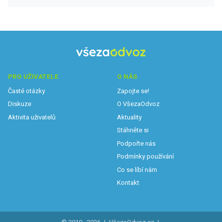
PRO UŽIVATELE
O NÁS
Časté otázky
Zapojte se!
Diskuze
O VšezaOdvoz
Aktivita uživatelů
Aktuality
Stáhněte si
Podpořte nás
Podmínky používání
Co se líbí nám
Kontakt