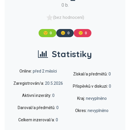
0 b.
(bez hodnocení)
🙂
0
😐
0
🙁
0
Statistiky
Online:
před 2 měsíci
Získal/a předmětů:
0
Zaregistrován/a:
20.5.2026
Příspěvků v diskuzi:
0
Aktivní inzeráty:
0
Kraj:
nevyplněno
Daroval/a předmětů:
0
Okres:
nevyplněno
Celkem inzeroval/a:
0