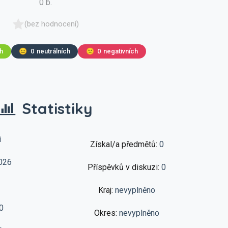
0 b.
(bez hodnocení)
ch
😐
0
neutrálních
🙁
0
negativních
Statistiky
i
Získal/a předmětů:
0
026
Příspěvků v diskuzi:
0
Kraj:
nevyplněno
0
Okres:
nevyplněno