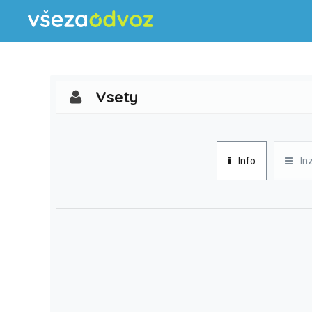
Vsety
Info
In