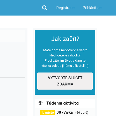
Registrace
Přihlásit se
Hledat
Jak začít?
Máte doma nepotřebné věci?
Nechcete je vyhodit?
Prodlužte jim život a darujte
vše za odvoz jinému uživateli :-)
VYTVOŘTE SI ÚČET
ZDARMA
Týdenní aktivita
0077ivka
1. místo
(66 darů)