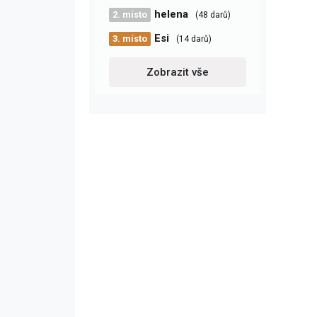
helena
2. místo
(48 darů)
Esi
3. místo
(14 darů)
Zobrazit vše