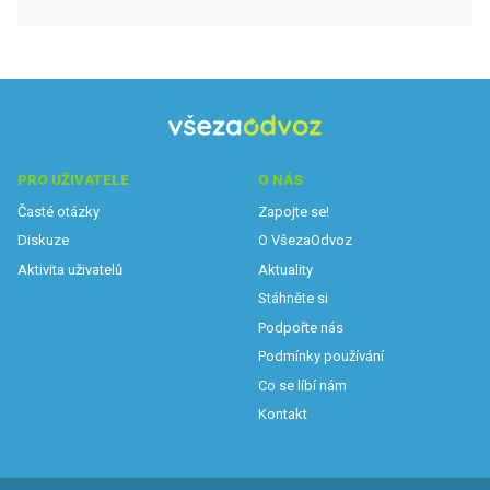
PRO UŽIVATELE
O NÁS
Časté otázky
Zapojte se!
Diskuze
O VšezaOdvoz
Aktivita uživatelů
Aktuality
Stáhněte si
Podpořte nás
Podmínky používání
Co se líbí nám
Kontakt