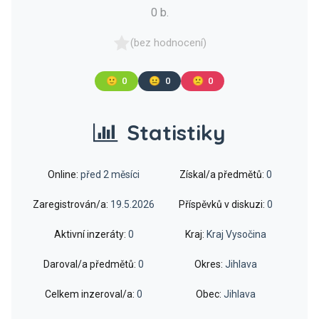
0 b.
(bez hodnocení)
🙂
0
😐
0
🙁
0
Statistiky
Online:
před 2 měsíci
Získal/a předmětů:
0
Zaregistrován/a:
19.5.2026
Příspěvků v diskuzi:
0
Aktivní inzeráty:
0
Kraj:
Kraj Vysočina
Daroval/a předmětů:
0
Okres:
Jihlava
Celkem inzeroval/a:
0
Obec:
Jihlava