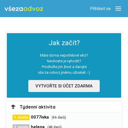
Přihlásit se
Zobra
Jak začít?
Máte doma nepotřebné věci?
Nechcete je vyhodit?
Prodlužte jim život a darujte
vše za odvoz jinému uživateli :-)
VYTVOŘTE SI ÚČET ZDARMA
Týdenní aktivita
0077ivka
1. místo
(66 darů)
helena
2. místo
(48 darů)