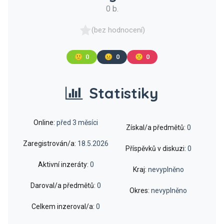
0 b.
(bez hodnocení)
🙂
0
😐
0
🙁
0
Statistiky
Online:
před 3 měsíci
Získal/a předmětů:
0
Zaregistrován/a:
18.5.2026
Příspěvků v diskuzi:
0
Aktivní inzeráty:
0
Kraj:
nevyplněno
Daroval/a předmětů:
0
Okres:
nevyplněno
Celkem inzeroval/a:
0