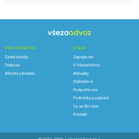
PRO UŽIVATELE
O NÁS
Časté otázky
Zapojte se!
Diskuze
O VšezaOdvoz
Aktivita uživatelů
Aktuality
Stáhněte si
Podpořte nás
Podmínky používání
Co se líbí nám
Kontakt