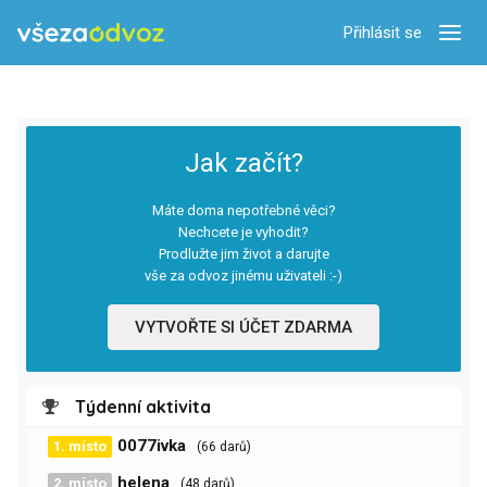
Přihlásit se
Zobra
Jak začít?
Máte doma nepotřebné věci?
Nechcete je vyhodit?
Prodlužte jim život a darujte
vše za odvoz jinému uživateli :-)
VYTVOŘTE SI ÚČET ZDARMA
Týdenní aktivita
0077ivka
1. místo
(66 darů)
helena
2. místo
(48 darů)