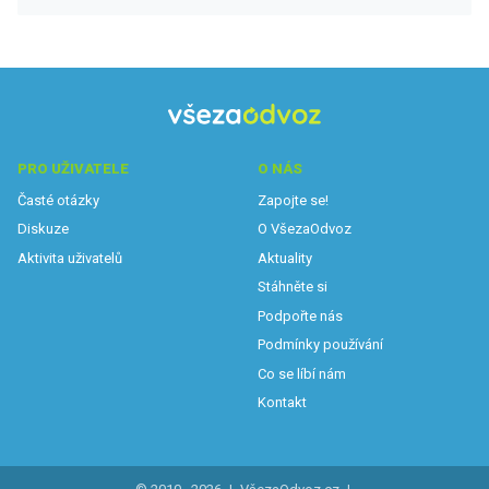
PRO UŽIVATELE
O NÁS
Časté otázky
Zapojte se!
Diskuze
O VšezaOdvoz
Aktivita uživatelů
Aktuality
Stáhněte si
Podpořte nás
Podmínky používání
Co se líbí nám
Kontakt