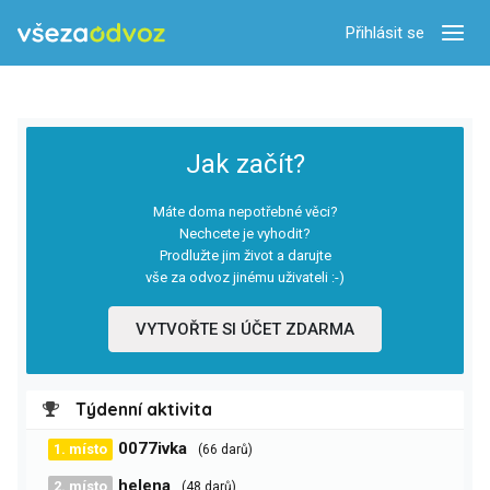
Přihlásit se
Zobra
Jak začít?
Máte doma nepotřebné věci?
Nechcete je vyhodit?
Prodlužte jim život a darujte
vše za odvoz jinému uživateli :-)
VYTVOŘTE SI ÚČET ZDARMA
Týdenní aktivita
0077ivka
1. místo
(66 darů)
helena
2. místo
(48 darů)