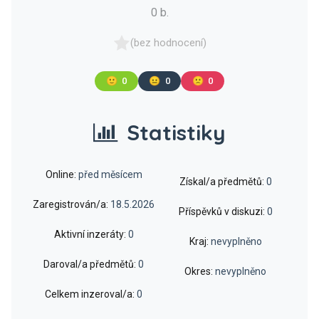
0 b.
(bez hodnocení)
🙂
0
😐
0
🙁
0
Statistiky
Online:
před měsícem
Získal/a předmětů:
0
Zaregistrován/a:
18.5.2026
Příspěvků v diskuzi:
0
Aktivní inzeráty:
0
Kraj:
nevyplněno
Daroval/a předmětů:
0
Okres:
nevyplněno
Celkem inzeroval/a:
0