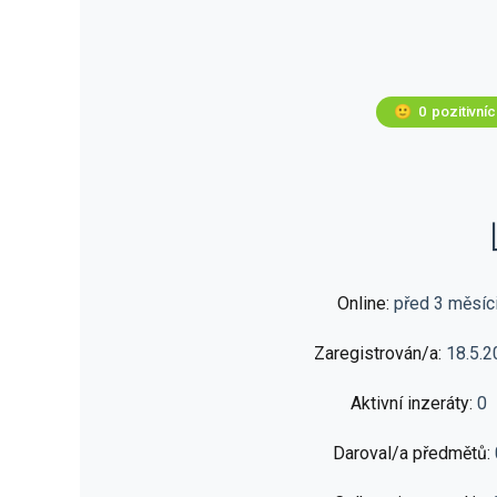
🙂
0
pozitivní
Online:
před 3 měsíc
Zaregistrován/a:
18.5.2
Aktivní inzeráty:
0
Daroval/a předmětů: