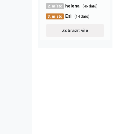
helena
2. místo
(46 darů)
Esi
3. místo
(14 darů)
Zobrazit vše