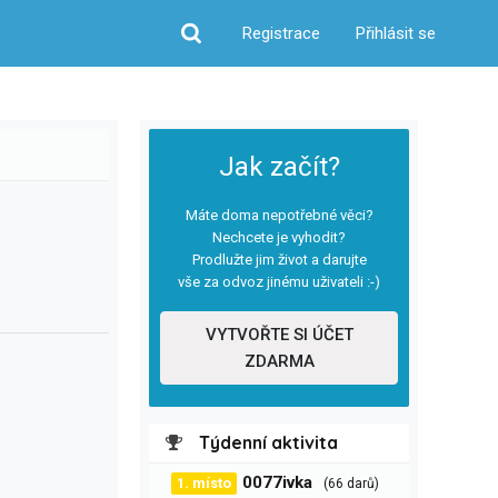
Registrace
Přihlásit se
Hledat
Jak začít?
Máte doma nepotřebné věci?
Nechcete je vyhodit?
Prodlužte jim život a darujte
vše za odvoz jinému uživateli :-)
VYTVOŘTE SI ÚČET
ZDARMA
Týdenní aktivita
0077ivka
1. místo
(66 darů)