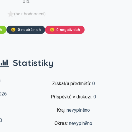
0 b.
(bez hodnocení)
ch
😐
0
neutrálních
🙁
0
negativních
Statistiky
i
Získal/a předmětů:
0
026
Příspěvků v diskuzi:
0
Kraj:
nevyplněno
0
Okres:
nevyplněno