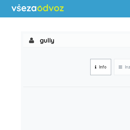
gully
Info
In