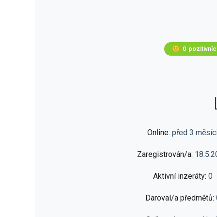
🙂
0
pozitivní
Online:
před 3 měsíc
Zaregistrován/a:
18.5.2
Aktivní inzeráty:
0
Daroval/a předmětů: