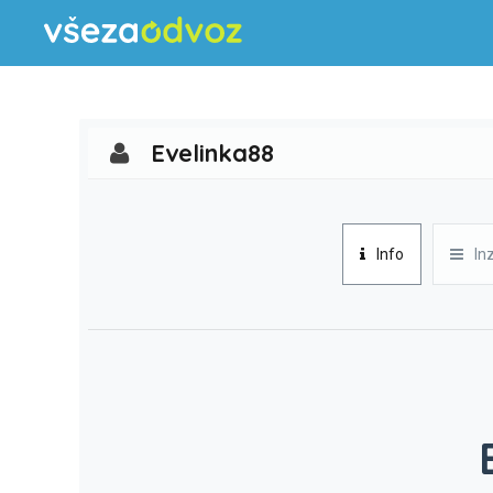
Evelinka88
Info
In