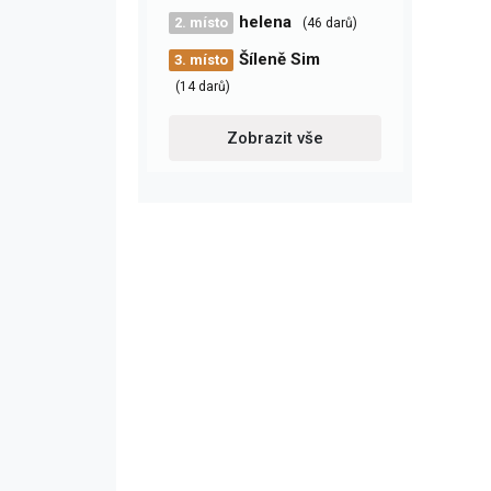
helena
2. místo
(46 darů)
Šíleně Sim
3. místo
(14 darů)
Zobrazit vše