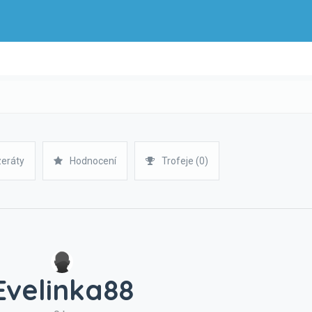
zeráty
Hodnocení
Trofeje (0)
Evelinka88