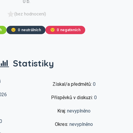
0 b.
(bez hodnocení)
ch
😐
0
neutrálních
🙁
0
negativních
Statistiky
i
Získal/a předmětů:
0
026
Příspěvků v diskuzi:
0
Kraj:
nevyplněno
0
Okres:
nevyplněno