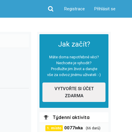
Registrace
Přihlásit se
Hledat
Jak začít?
Máte doma nepotřebné věci?
Nechcete je vyhodit?
Prodlužte jim život a darujte
vše za odvoz jinému uživateli :-)
VYTVOŘTE SI ÚČET
ZDARMA
Týdenní aktivita
0077ivka
1. místo
(66 darů)