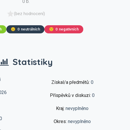
0 b.
(bez hodnocení)
ch
😐
0
neutrálních
🙁
0
negativních
Statistiky
i
Získal/a předmětů:
0
026
Příspěvků v diskuzi:
0
Kraj:
nevyplněno
0
Okres:
nevyplněno