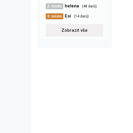
helena
2. místo
(48 darů)
Esi
3. místo
(14 darů)
Zobrazit vše