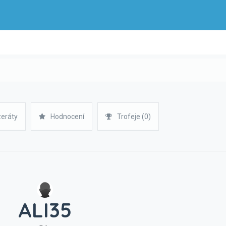
zeráty
Hodnocení
Trofeje (0)
ALI35