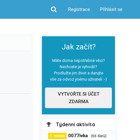
Registrace
Přihlásit se
Hledat
Jak začít?
Máte doma nepotřebné věci?
Nechcete je vyhodit?
Prodlužte jim život a darujte
vše za odvoz jinému uživateli :-)
VYTVOŘTE SI ÚČET
ZDARMA
Týdenní aktivita
0077ivka
1. místo
(66 darů)