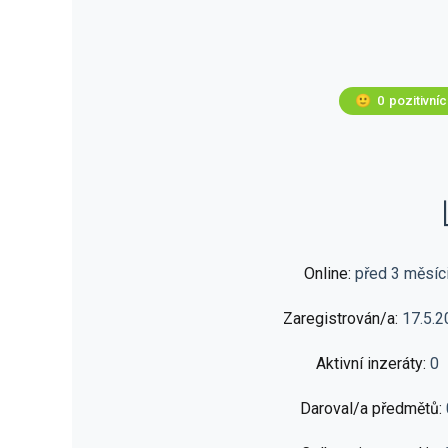
🙂
0
pozitivní
Online:
před 3 měsíc
Zaregistrován/a:
17.5.2
Aktivní inzeráty:
0
Daroval/a předmětů: