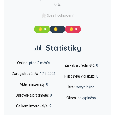
0 b.
(bez hodnocení)
🙂
0
😐
0
🙁
0
Statistiky
Online:
před 2 měsíci
Získal/a předmětů:
0
Zaregistrován/a:
17.5.2026
Příspěvků v diskuzi:
0
Aktivní inzeráty:
0
Kraj:
nevyplněno
Daroval/a předmětů:
0
Okres:
nevyplněno
Celkem inzeroval/a:
2