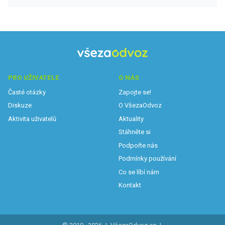
PRO UŽIVATELE
O NÁS
Časté otázky
Zapojte se!
Diskuze
O VšezaOdvoz
Aktivita uživatelů
Aktuality
Stáhněte si
Podpořte nás
Podmínky používání
Co se líbí nám
Kontakt