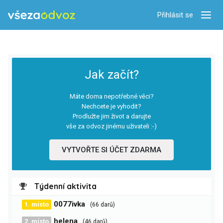
Přihlásit se
Zobra
Jak začít?
Máte doma nepotřebné věci?
Nechcete je vyhodit?
Prodlužte jim život a darujte
vše za odvoz jinému uživateli :-)
VYTVOŘTE SI ÚČET ZDARMA
Týdenní aktivita
0077ivka
1. místo
(66 darů)
helena
2. místo
(46 darů)