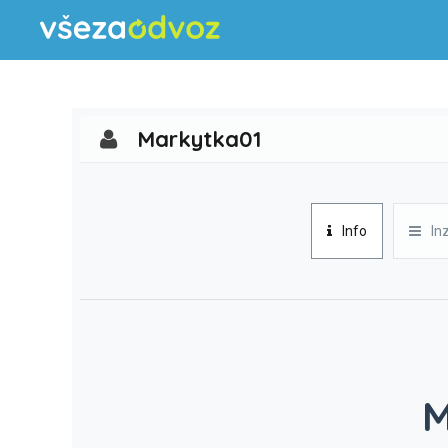
Markytka01
Info
In
M