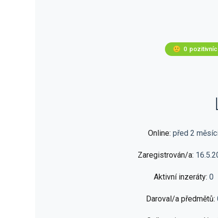
🙂
0
pozitivní
Online:
před 2 měsíc
Zaregistrován/a:
16.5.2
Aktivní inzeráty:
0
Daroval/a předmětů: