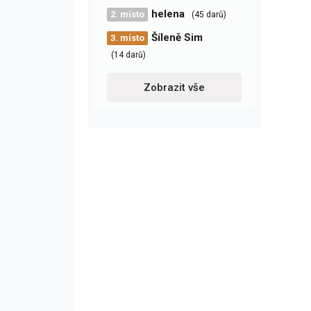
helena
2. místo
(45 darů)
Šíleně Sim
3. místo
(14 darů)
Zobrazit vše