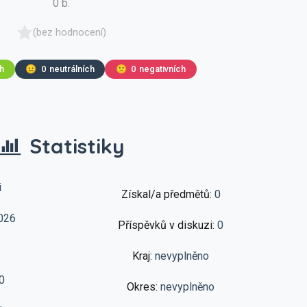
0 b.
(bez hodnocení)
ch
😐
0
neutrálních
🙁
0
negativních
Statistiky
i
Získal/a předmětů:
0
026
Příspěvků v diskuzi:
0
Kraj:
nevyplněno
0
Okres:
nevyplněno