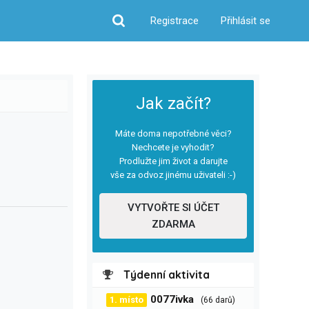
Registrace
Přihlásit se
Hledat
Jak začít?
Máte doma nepotřebné věci?
Nechcete je vyhodit?
Prodlužte jim život a darujte
vše za odvoz jinému uživateli :-)
VYTVOŘTE SI ÚČET
ZDARMA
Týdenní aktivita
0077ivka
1. místo
(66 darů)