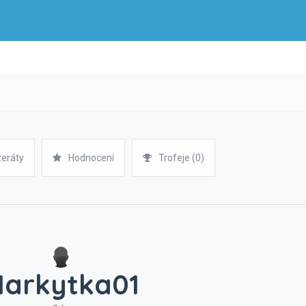
zeráty
Hodnocení
Trofeje (0)
arkytka01