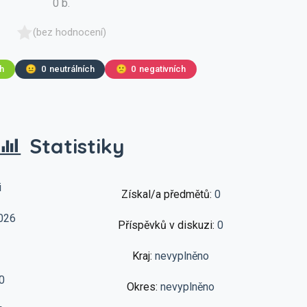
0 b.
(bez hodnocení)
ch
😐
0
neutrálních
🙁
0
negativních
Statistiky
i
Získal/a předmětů:
0
026
Příspěvků v diskuzi:
0
Kraj:
nevyplněno
0
Okres:
nevyplněno