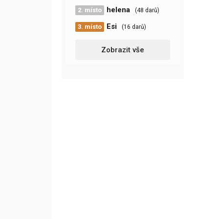
helena
2. místo
(48 darů)
Esi
3. místo
(16 darů)
Zobrazit vše