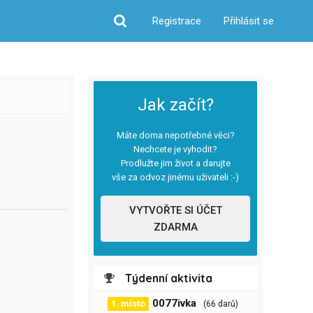
Registrace
Přihlásit se
Hledat
Jak začít?
Máte doma nepotřebné věci?
Nechcete je vyhodit?
Prodlužte jim život a darujte
vše za odvoz jinému uživateli :-)
VYTVOŘTE SI ÚČET
ZDARMA
Týdenní aktivita
0077ivka
1. místo
(66 darů)