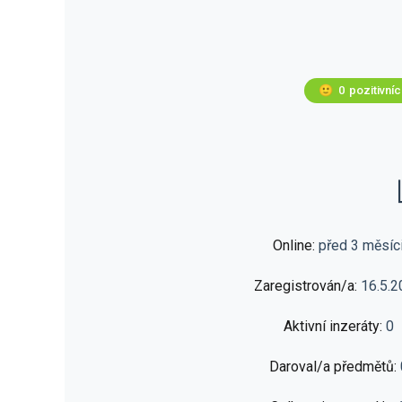
🙂
0
pozitivní
Online:
před 3 měsíc
Zaregistrován/a:
16.5.2
Aktivní inzeráty:
0
Daroval/a předmětů: