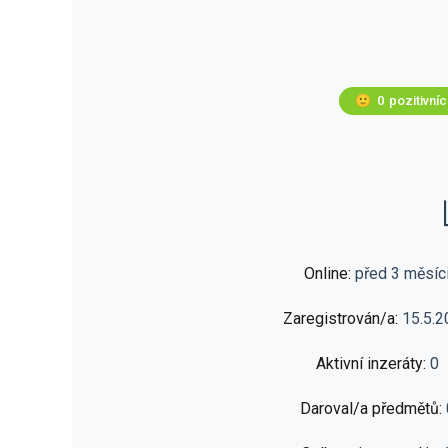
🙂
0
pozitivní
Online:
před 3 měsíc
Zaregistrován/a:
15.5.2
Aktivní inzeráty:
0
Daroval/a předmětů: