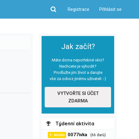
Registrace
Přihlásit se
Hledat
Jak začít?
Máte doma nepotřebné věci?
Nechcete je vyhodit?
Prodlužte jim život a darujte
vše za odvoz jinému uživateli :-)
VYTVOŘTE SI ÚČET
ZDARMA
Týdenní aktivita
0077ivka
1. místo
(66 darů)