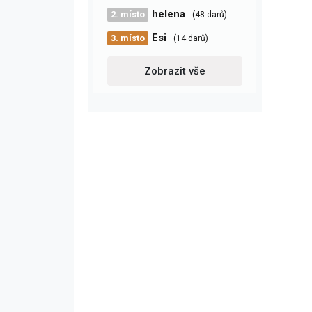
helena
2. místo
(48 darů)
Esi
3. místo
(14 darů)
Zobrazit vše