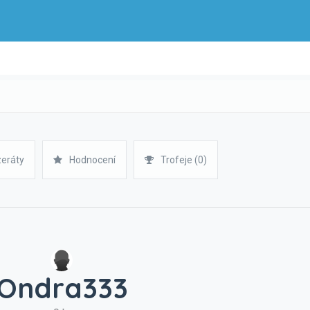
zeráty
Hodnocení
Trofeje (0)
Ondra333