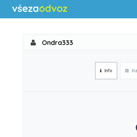
Ondra333
Info
In