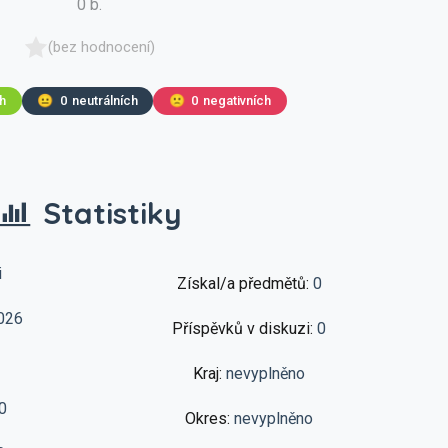
0 b.
(bez hodnocení)
ch
😐
0
neutrálních
🙁
0
negativních
Statistiky
i
Získal/a předmětů:
0
026
Příspěvků v diskuzi:
0
Kraj:
nevyplněno
0
Okres:
nevyplněno