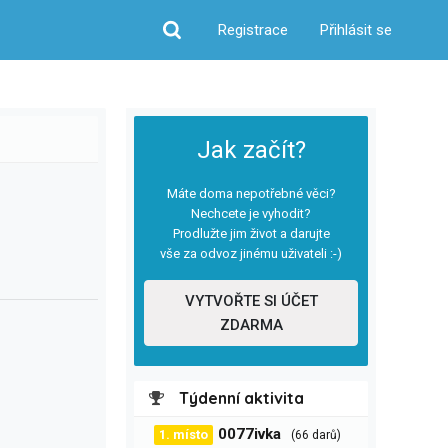
Registrace
Přihlásit se
Hledat
Jak začít?
Máte doma nepotřebné věci?
Nechcete je vyhodit?
Prodlužte jim život a darujte
vše za odvoz jinému uživateli :-)
VYTVOŘTE SI ÚČET
ZDARMA
Týdenní aktivita
0077ivka
1. místo
(66 darů)