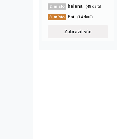
helena
2. místo
(48 darů)
Esi
3. místo
(14 darů)
Zobrazit vše