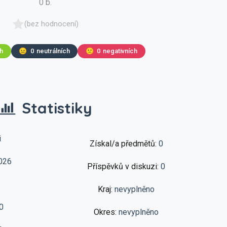
0 b.
(bez hodnocení)
ch
😐
0
neutrálních
🙁
0
negativních
Statistiky
i
Získal/a předmětů:
0
026
Příspěvků v diskuzi:
0
Kraj:
nevyplněno
0
Okres:
nevyplněno