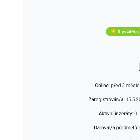
🙂
0
pozitivní
Online:
před 3 měsíc
Zaregistrován/a:
15.5.2
Aktivní inzeráty:
0
Daroval/a předmětů: