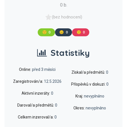
0 b.
(bez hodnocení)
🙂
0
😐
0
🙁
0
Statistiky
Online:
před 3 měsíci
Získal/a předmětů:
0
Zaregistrován/a:
12.5.2026
Příspěvků v diskuzi:
0
Aktivní inzeráty:
0
Kraj:
nevyplněno
Daroval/a předmětů:
0
Okres:
nevyplněno
Celkem inzeroval/a:
0