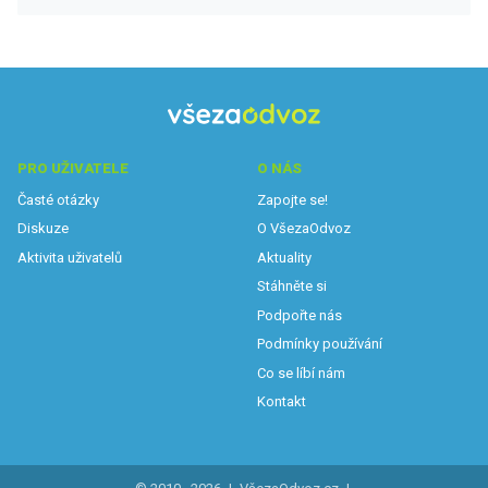
PRO UŽIVATELE
O NÁS
Časté otázky
Zapojte se!
Diskuze
O VšezaOdvoz
Aktivita uživatelů
Aktuality
Stáhněte si
Podpořte nás
Podmínky používání
Co se líbí nám
Kontakt