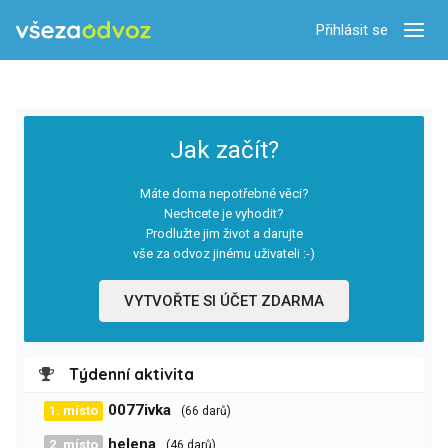
Přihlásit se
Zobra
Jak začít?
Máte doma nepotřebné věci?
Nechcete je vyhodit?
Prodlužte jim život a darujte
vše za odvoz jinému uživateli :-)
VYTVOŘTE SI ÚČET ZDARMA
Týdenní aktivita
0077ivka
1. místo
(66 darů)
helena
2. místo
(46 darů)