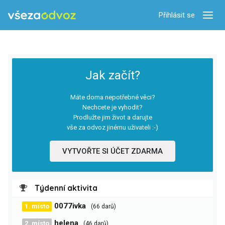
Přihlásit se
Zobra
Jak začít?
Máte doma nepotřebné věci?
Nechcete je vyhodit?
Prodlužte jim život a darujte
vše za odvoz jinému uživateli :-)
VYTVOŘTE SI ÚČET ZDARMA
Týdenní aktivita
0077ivka
1. místo
(66 darů)
helena
2. místo
(46 darů)