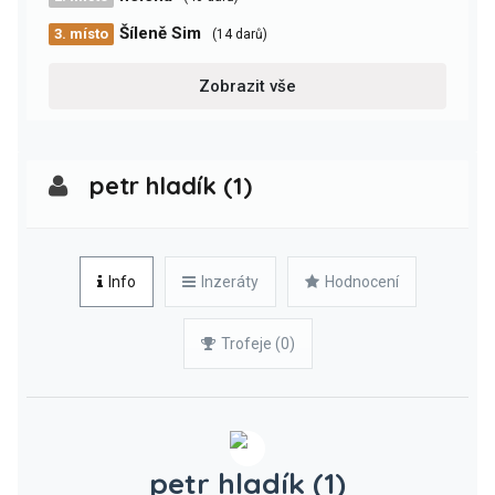
Šíleně Sim
3. místo
(14 darů)
Zobrazit vše
petr hladík (1)
Info
Inzeráty
Hodnocení
Trofeje (0)
petr hladík (1)