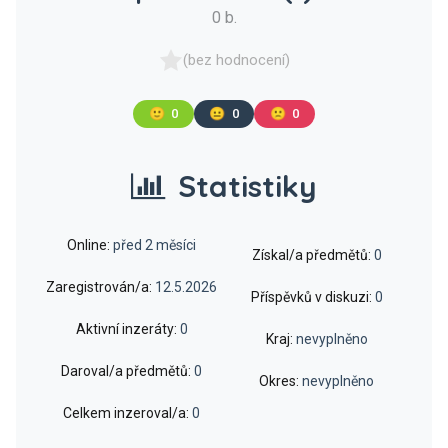
0 b.
(bez hodnocení)
🙂
0
😐
0
🙁
0
Statistiky
Online:
před 2 měsíci
Získal/a předmětů:
0
Zaregistrován/a:
12.5.2026
Příspěvků v diskuzi:
0
Aktivní inzeráty:
0
Kraj:
nevyplněno
Daroval/a předmětů:
0
Okres:
nevyplněno
Celkem inzeroval/a:
0