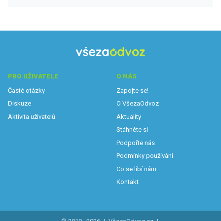
PRO UŽIVATELE
O NÁS
Časté otázky
Zapojte se!
Diskuze
O VšezaOdvoz
Aktivita uživatelů
Aktuality
Stáhněte si
Podpořte nás
Podmínky používání
Co se líbí nám
Kontakt