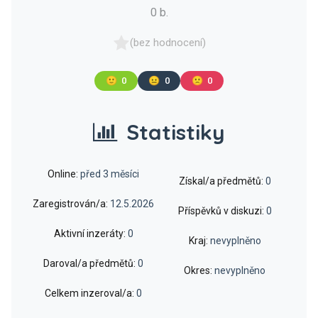
0 b.
(bez hodnocení)
🙂
0
😐
0
🙁
0
Statistiky
Online:
před 3 měsíci
Získal/a předmětů:
0
Zaregistrován/a:
12.5.2026
Příspěvků v diskuzi:
0
Aktivní inzeráty:
0
Kraj:
nevyplněno
Daroval/a předmětů:
0
Okres:
nevyplněno
Celkem inzeroval/a:
0