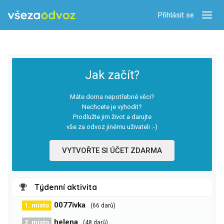
Přihlásit se
Zobra
Jak začít?
Máte doma nepotřebné věci?
Nechcete je vyhodit?
Prodlužte jim život a darujte
vše za odvoz jinému uživateli :-)
VYTVOŘTE SI ÚČET ZDARMA
Týdenní aktivita
0077ivka
1. místo
(66 darů)
helena
2. místo
(48 darů)