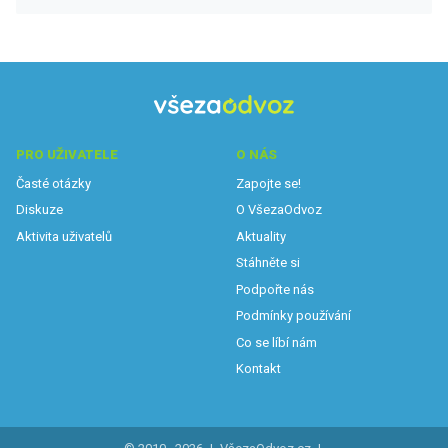
PRO UŽIVATELE
O NÁS
Časté otázky
Zapojte se!
Diskuze
O VšezaOdvoz
Aktivita uživatelů
Aktuality
Stáhněte si
Podpořte nás
Podmínky používání
Co se líbí nám
Kontakt