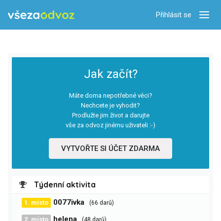
Přihlásit se
Zobra
Jak začít?
Máte doma nepotřebné věci?
Nechcete je vyhodit?
Prodlužte jim život a darujte
vše za odvoz jinému uživateli :-)
VYTVOŘTE SI ÚČET ZDARMA
Týdenní aktivita
0077ivka
1. místo
(66 darů)
helena
2. místo
(48 darů)