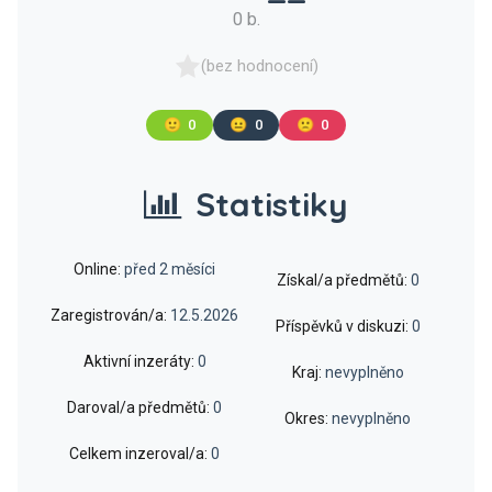
0 b.
(bez hodnocení)
🙂
0
😐
0
🙁
0
Statistiky
Online:
před 2 měsíci
Získal/a předmětů:
0
Zaregistrován/a:
12.5.2026
Příspěvků v diskuzi:
0
Aktivní inzeráty:
0
Kraj:
nevyplněno
Daroval/a předmětů:
0
Okres:
nevyplněno
Celkem inzeroval/a:
0