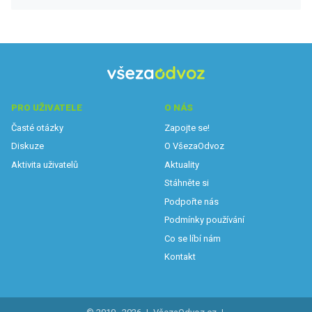
PRO UŽIVATELE
O NÁS
Časté otázky
Zapojte se!
Diskuze
O VšezaOdvoz
Aktivita uživatelů
Aktuality
Stáhněte si
Podpořte nás
Podmínky používání
Co se líbí nám
Kontakt