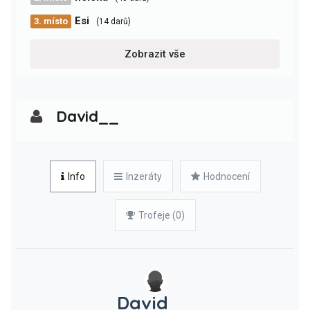
Esi
3. místo
(14 darů)
Zobrazit vše
David__
Info
Inzeráty
Hodnocení
Trofeje (0)
David__