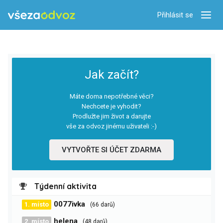
Přihlásit se
Zobra
Jak začít?
Máte doma nepotřebné věci?
Nechcete je vyhodit?
Prodlužte jim život a darujte
vše za odvoz jinému uživateli :-)
VYTVOŘTE SI ÚČET ZDARMA
Týdenní aktivita
0077ivka
1. místo
(66 darů)
helena
2. místo
(48 darů)