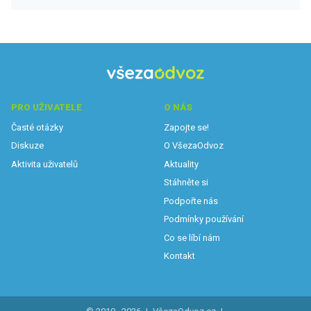
PRO UŽIVATELE
O NÁS
Časté otázky
Zapojte se!
Diskuze
O VšezaOdvoz
Aktivita uživatelů
Aktuality
Stáhněte si
Podpořte nás
Podmínky používání
Co se líbí nám
Kontakt