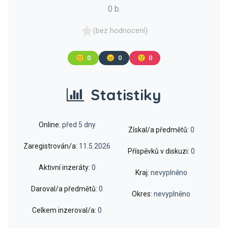
0 b.
(bez hodnocení)
🙂
0
😐
0
🙁
0
Statistiky
Online:
před 5 dny
Získal/a předmětů:
0
Zaregistrován/a:
11.5.2026
Příspěvků v diskuzi:
0
Aktivní inzeráty:
0
Kraj:
nevyplněno
Daroval/a předmětů:
0
Okres:
nevyplněno
Celkem inzeroval/a:
0