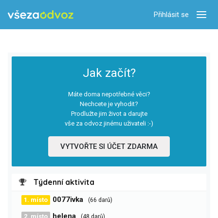
Přihlásit se
Zobra
Jak začít?
Máte doma nepotřebné věci?
Nechcete je vyhodit?
Prodlužte jim život a darujte
vše za odvoz jinému uživateli :-)
VYTVOŘTE SI ÚČET ZDARMA
Týdenní aktivita
0077ivka
1. místo
(66 darů)
helena
2. místo
(48 darů)