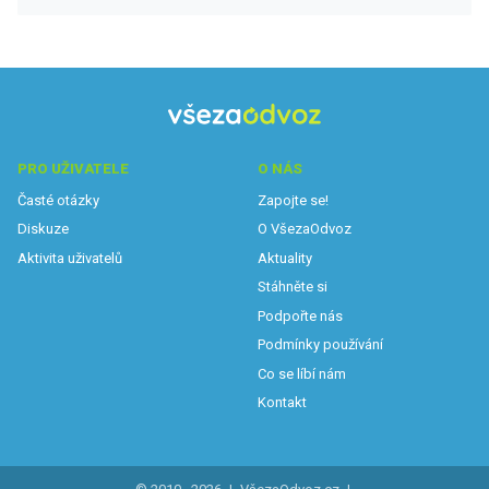
PRO UŽIVATELE
O NÁS
Časté otázky
Zapojte se!
Diskuze
O VšezaOdvoz
Aktivita uživatelů
Aktuality
Stáhněte si
Podpořte nás
Podmínky používání
Co se líbí nám
Kontakt