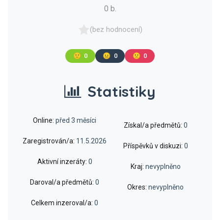
0 b.
(bez hodnocení)
🙂
0
😐
0
🙁
0
Statistiky
Online:
před 3 měsíci
Získal/a předmětů:
0
Zaregistrován/a:
11.5.2026
Příspěvků v diskuzi:
0
Aktivní inzeráty:
0
Kraj:
nevyplněno
Daroval/a předmětů:
0
Okres:
nevyplněno
Celkem inzeroval/a:
0