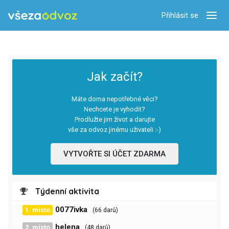
Přihlásit se
Zobra
Jak začít?
Máte doma nepotřebné věci?
Nechcete je vyhodit?
Prodlužte jim život a darujte
vše za odvoz jinému uživateli :-)
VYTVOŘTE SI ÚČET ZDARMA
Týdenní aktivita
0077ivka
1. místo
(66 darů)
helena
2. místo
(48 darů)