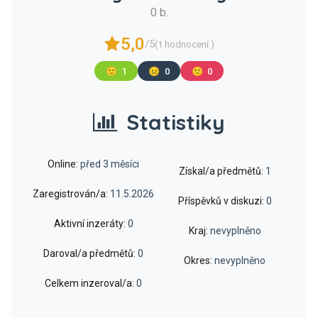
0 b.
5,0
/5
(1 hodnocení )
🙂
1
😐
0
🙁
0
Statistiky
Online:
před 3 měsíci
Získal/a předmětů:
1
Zaregistrován/a:
11.5.2026
Příspěvků v diskuzi:
0
Aktivní inzeráty:
0
Kraj:
nevyplněno
Daroval/a předmětů:
0
Okres:
nevyplněno
Celkem inzeroval/a:
0