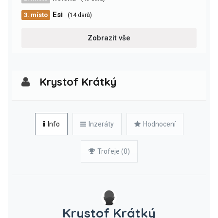
Esi
3. místo
(14 darů)
Zobrazit vše
Krystof Krátký
Info
Inzeráty
Hodnocení
Trofeje (0)
Krystof Krátký