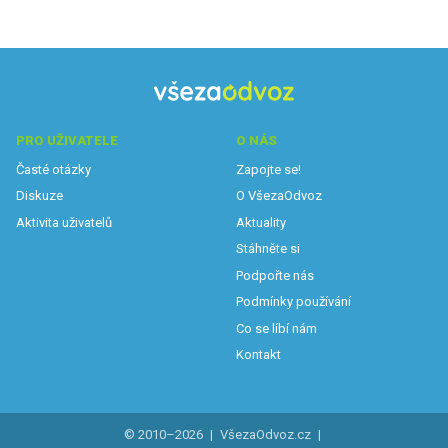
PRO UŽIVATELE
O NÁS
Časté otázky
Zapojte se!
Diskuze
O VšezaOdvoz
Aktivita uživatelů
Aktuality
Stáhněte si
Podpořte nás
Podmínky používání
Co se líbí nám
Kontakt
© 2010–2026
|
VšezaOdvoz.cz
|