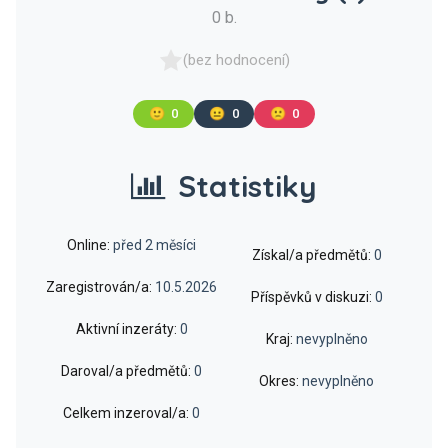
0 b.
(bez hodnocení)
🙂
0
😐
0
🙁
0
Statistiky
Online:
před 2 měsíci
Získal/a předmětů:
0
Zaregistrován/a:
10.5.2026
Příspěvků v diskuzi:
0
Aktivní inzeráty:
0
Kraj:
nevyplněno
Daroval/a předmětů:
0
Okres:
nevyplněno
Celkem inzeroval/a:
0