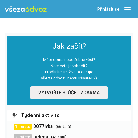
Přihlásit se
Zobra
Jak začít?
Máte doma nepotřebné věci?
Nechcete je vyhodit?
Prodlužte jim život a darujte
vše za odvoz jinému uživateli :-)
VYTVOŘTE SI ÚČET ZDARMA
Týdenní aktivita
0077ivka
1. místo
(66 darů)
helena
2. místo
(48 darů)