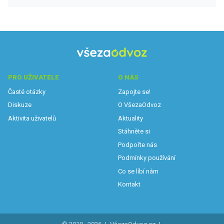
PRO UŽIVATELE
O NÁS
Časté otázky
Zapojte se!
Diskuze
O VšezaOdvoz
Aktivita uživatelů
Aktuality
Stáhněte si
Podpořte nás
Podmínky používání
Co se líbí nám
Kontakt