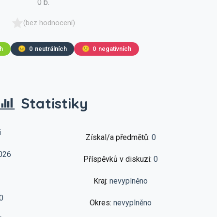
0 b.
(bez hodnocení)
ch
😐
0
neutrálních
🙁
0
negativních
Statistiky
i
Získal/a předmětů:
0
026
Příspěvků v diskuzi:
0
Kraj:
nevyplněno
0
Okres:
nevyplněno