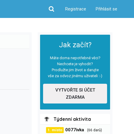
Registrace
Přihlásit se
Hledat
Jak začít?
Máte doma nepotřebné věci?
Nechcete je vyhodit?
Prodlužte jim život a darujte
vše za odvoz jinému uživateli :-)
VYTVOŘTE SI ÚČET
ZDARMA
Týdenní aktivita
0077ivka
1. místo
(66 darů)