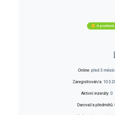
🙂
0
pozitivní
Online:
před 3 měsíc
Zaregistrován/a:
10.5.2
Aktivní inzeráty:
0
Daroval/a předmětů: