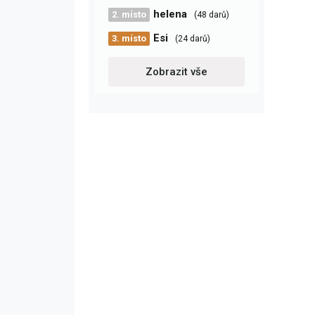
helena
2. místo
(48 darů)
Esi
3. místo
(24 darů)
Zobrazit vše