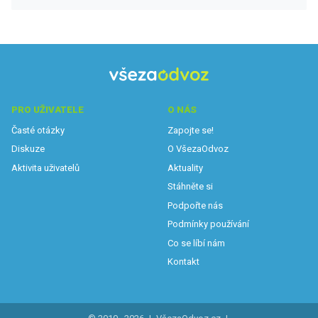
PRO UŽIVATELE
O NÁS
Časté otázky
Zapojte se!
Diskuze
O VšezaOdvoz
Aktivita uživatelů
Aktuality
Stáhněte si
Podpořte nás
Podmínky používání
Co se líbí nám
Kontakt