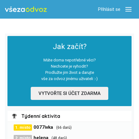
Přihlásit se
Zobra
Jak začít?
Máte doma nepotřebné věci?
Nechcete je vyhodit?
Prodlužte jim život a darujte
vše za odvoz jinému uživateli :-)
VYTVOŘTE SI ÚČET ZDARMA
Týdenní aktivita
0077ivka
1. místo
(66 darů)
helena
2. místo
(48 darů)