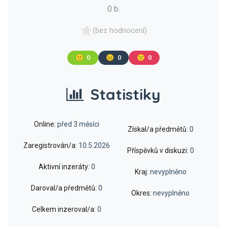
0 b.
(bez hodnocení)
🙂
0
😐
0
🙁
0
Statistiky
Online:
před 3 měsíci
Získal/a předmětů:
0
Zaregistrován/a:
10.5.2026
Příspěvků v diskuzi:
0
Aktivní inzeráty:
0
Kraj:
nevyplněno
Daroval/a předmětů:
0
Okres:
nevyplněno
Celkem inzeroval/a:
0