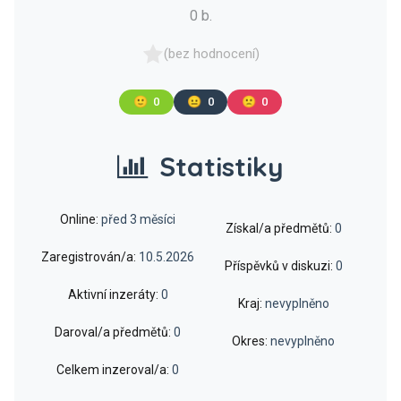
0 b.
(bez hodnocení)
🙂
0
😐
0
🙁
0
Statistiky
Online:
před 3 měsíci
Získal/a předmětů:
0
Zaregistrován/a:
10.5.2026
Příspěvků v diskuzi:
0
Aktivní inzeráty:
0
Kraj:
nevyplněno
Daroval/a předmětů:
0
Okres:
nevyplněno
Celkem inzeroval/a:
0