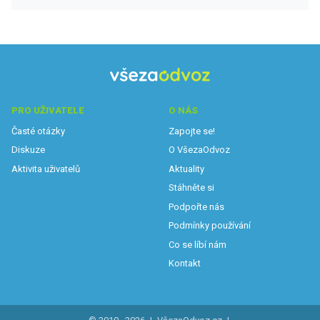
PRO UŽIVATELE
O NÁS
Časté otázky
Zapojte se!
Diskuze
O VšezaOdvoz
Aktivita uživatelů
Aktuality
Stáhněte si
Podpořte nás
Podmínky používání
Co se líbí nám
Kontakt