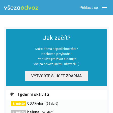
Přihlásit se
Zobra
Jak začít?
Máte doma nepotřebné věci?
Nechcete je vyhodit?
Prodlužte jim život a darujte
vše za odvoz jinému uživateli :-)
VYTVOŘTE SI ÚČET ZDARMA
Týdenní aktivita
0077ivka
1. místo
(66 darů)
helena
2. místo
(45 darů)