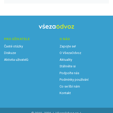
PRO UŽIVATELE
O NÁS
Časté otázky
Zapojte se!
Diskuze
O VšezaOdvoz
Aktivita uživatelů
Aktuality
Stáhněte si
Podpořte nás
Podmínky používání
Co se líbí nám
Kontakt