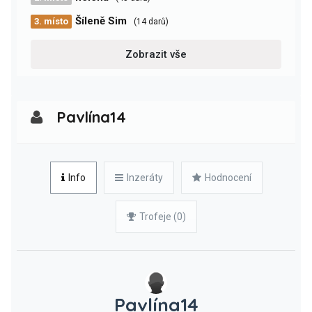
Šíleně Sim
3. místo
(14 darů)
Zobrazit vše
Pavlína14
Info
Inzeráty
Hodnocení
Trofeje (0)
Pavlína14