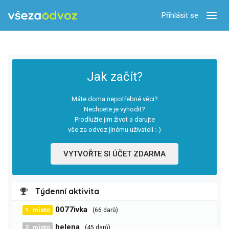
Přihlásit se
Zobra
Jak začít?
Máte doma nepotřebné věci?
Nechcete je vyhodit?
Prodlužte jim život a darujte
vše za odvoz jinému uživateli :-)
VYTVOŘTE SI ÚČET ZDARMA
Týdenní aktivita
0077ivka
1. místo
(66 darů)
helena
2. místo
(45 darů)