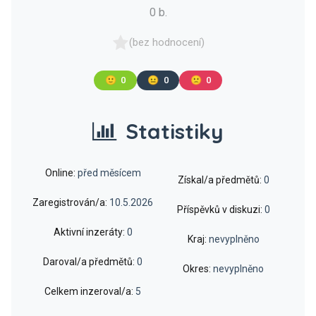
0 b.
(bez hodnocení)
🙂
0
😐
0
🙁
0
Statistiky
Online:
před měsícem
Získal/a předmětů:
0
Zaregistrován/a:
10.5.2026
Příspěvků v diskuzi:
0
Aktivní inzeráty:
0
Kraj:
nevyplněno
Daroval/a předmětů:
0
Okres:
nevyplněno
Celkem inzeroval/a:
5