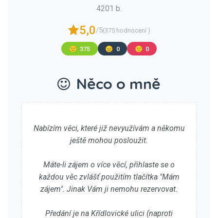
4201 b.
5,0
/5
(375 hodnocení )
🙂
375
😐
0
🙁
0
Něco o mně
Nabízím věci, které již nevyužívám a někomu
ještě mohou posloužit.
Máte-li zájem o více věcí, přihlaste se o
každou věc zvlášť použitím tlačítka "Mám
zájem". Jinak Vám ji nemohu rezervovat.
Předání je na Křídlovické ulici (naproti