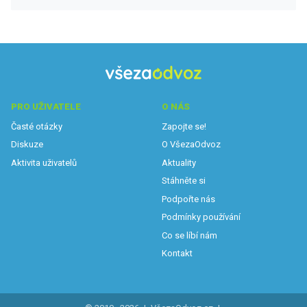
PRO UŽIVATELE
O NÁS
Časté otázky
Zapojte se!
Diskuze
O VšezaOdvoz
Aktivita uživatelů
Aktuality
Stáhněte si
Podpořte nás
Podmínky používání
Co se líbí nám
Kontakt