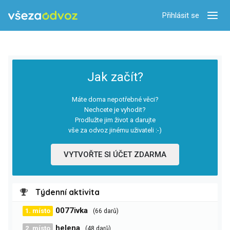
Přihlásit se
Zobra
Jak začít?
Máte doma nepotřebné věci?
Nechcete je vyhodit?
Prodlužte jim život a darujte
vše za odvoz jinému uživateli :-)
VYTVOŘTE SI ÚČET ZDARMA
Týdenní aktivita
0077ivka
1. místo
(66 darů)
helena
2. místo
(48 darů)