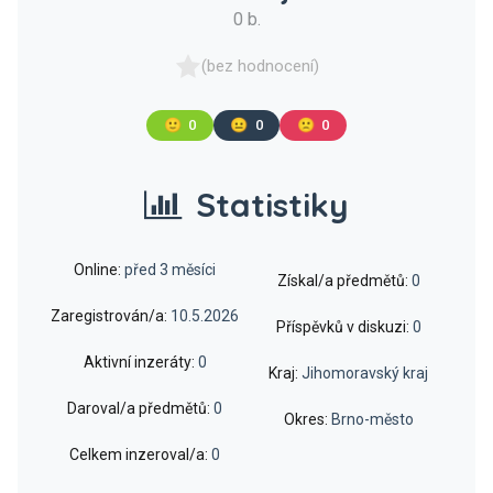
0 b.
(bez hodnocení)
🙂
0
😐
0
🙁
0
Statistiky
Online:
před 3 měsíci
Získal/a předmětů:
0
Zaregistrován/a:
10.5.2026
Příspěvků v diskuzi:
0
Aktivní inzeráty:
0
Kraj:
Jihomoravský kraj
Daroval/a předmětů:
0
Okres:
Brno-město
Celkem inzeroval/a:
0