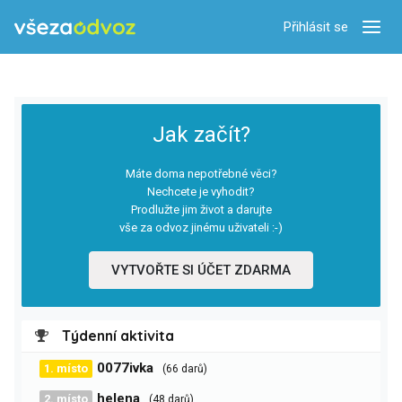
Přihlásit se
Zobra
Jak začít?
Máte doma nepotřebné věci?
Nechcete je vyhodit?
Prodlužte jim život a darujte
vše za odvoz jinému uživateli :-)
VYTVOŘTE SI ÚČET ZDARMA
Týdenní aktivita
0077ivka
1. místo
(66 darů)
helena
2. místo
(48 darů)