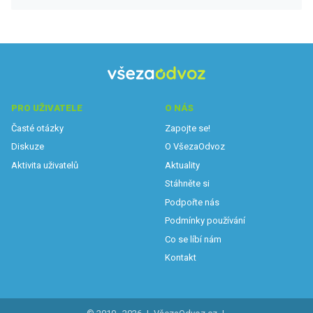
PRO UŽIVATELE
O NÁS
Časté otázky
Zapojte se!
Diskuze
O VšezaOdvoz
Aktivita uživatelů
Aktuality
Stáhněte si
Podpořte nás
Podmínky používání
Co se líbí nám
Kontakt