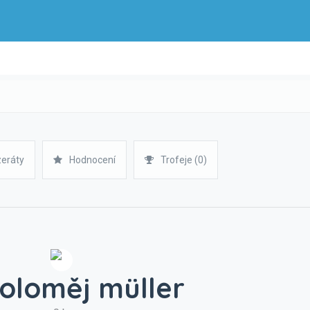
zeráty
Hodnocení
Trofeje (0)
oloměj müller