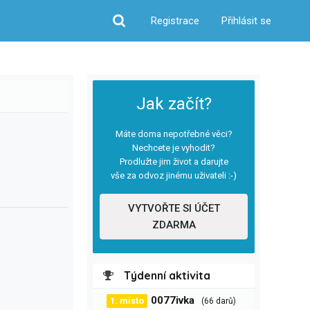
Registrace
Přihlásit se
Hledat
Jak začít?
Máte doma nepotřebné věci?
Nechcete je vyhodit?
Prodlužte jim život a darujte
vše za odvoz jinému uživateli :-)
VYTVOŘTE SI ÚČET
ZDARMA
Týdenní aktivita
0077ivka
1. místo
(66 darů)