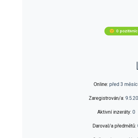
🙂
0
pozitivní
Online:
před 3 měsíc
Zaregistrován/a:
9.5.2
Aktivní inzeráty:
0
Daroval/a předmětů: