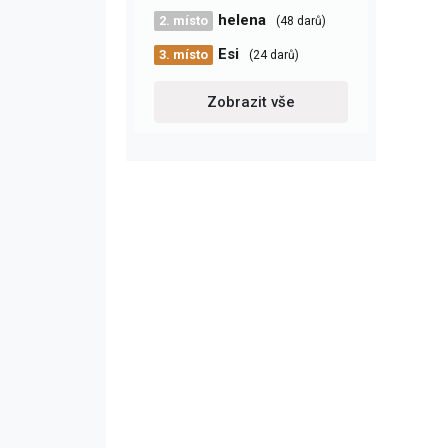
helena
2. místo
(48 darů)
Esi
3. místo
(24 darů)
Zobrazit vše