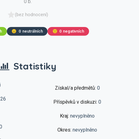
0 b.
(bez hodnocení)
ch
😐
0
neutrálních
🙁
0
negativních
Statistiky
i
Získal/a předmětů:
0
026
Příspěvků v diskuzi:
0
Kraj:
nevyplněno
0
Okres:
nevyplněno