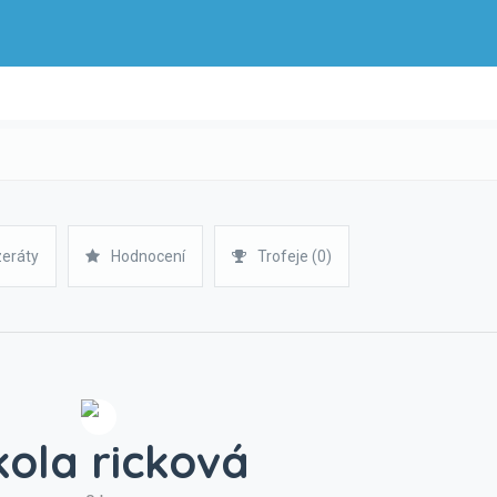
zeráty
Hodnocení
Trofeje (0)
kola ricková