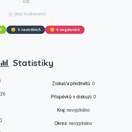
0 b.
(bez hodnocení)
ch
😐
0
neutrálních
🙁
0
negativních
Statistiky
i
Získal/a předmětů:
0
026
Příspěvků v diskuzi:
0
Kraj:
nevyplněno
0
Okres:
nevyplněno