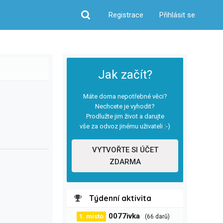
Registrace
Přihlásit se
Hledat
Jak začít?
Máte doma nepotřebné věci?
Nechcete je vyhodit?
Prodlužte jim život a darujte
vše za odvoz jinému uživateli :-)
VYTVOŘTE SI ÚČET
ZDARMA
Týdenní aktivita
0077ivka
1. místo
(66 darů)