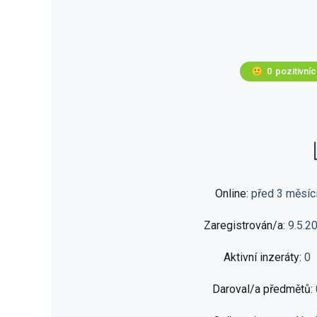
🙂
0
pozitivní
Online:
před 3 měsíc
Zaregistrován/a:
9.5.2
Aktivní inzeráty:
0
Daroval/a předmětů: