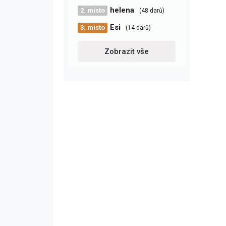
helena
2. místo
(48 darů)
Esi
3. místo
(14 darů)
Zobrazit vše