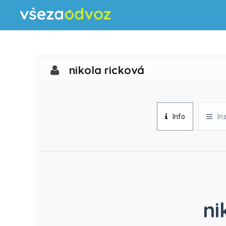
nikola ricková
Info
In
ni