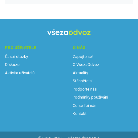
PRO UŽIVATELE
O NÁS
Časté otázky
Zapojte se!
Diskuze
O VšezaOdvoz
Aktivita uživatelů
Aktuality
Stáhněte si
Podpořte nás
Podmínky používání
Co se líbí nám
Kontakt