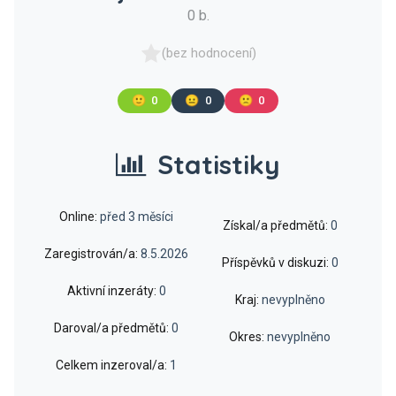
0 b.
(bez hodnocení)
🙂
0
😐
0
🙁
0
Statistiky
Online:
před 3 měsíci
Získal/a předmětů:
0
Zaregistrován/a:
8.5.2026
Příspěvků v diskuzi:
0
Aktivní inzeráty:
0
Kraj:
nevyplněno
Daroval/a předmětů:
0
Okres:
nevyplněno
Celkem inzeroval/a:
1