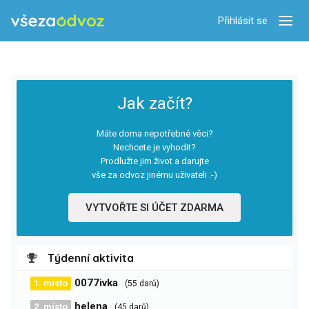
Přihlásit se
Zobra
Jak začít?
Máte doma nepotřebné věci?
Nechcete je vyhodit?
Prodlužte jim život a darujte
vše za odvoz jinému uživateli :-)
VYTVOŘTE SI ÚČET ZDARMA
Týdenní aktivita
0077ivka
1. místo
(55 darů)
helena
2. místo
(45 darů)