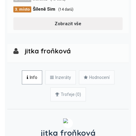
Šíleně Sim
3. místo
(14 darů)
Zobrazit vše
jitka froňková
Info
Inzeráty
Hodnocení
Trofeje (0)
jitka froňková