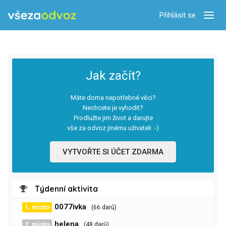
Přihlásit se
Zobra
Jak začít?
Máte doma nepotřebné věci?
Nechcete je vyhodit?
Prodlužte jim život a darujte
vše za odvoz jinému uživateli :-)
VYTVOŘTE SI ÚČET ZDARMA
Týdenní aktivita
0077ivka
1. místo
(66 darů)
helena
2. místo
(48 darů)