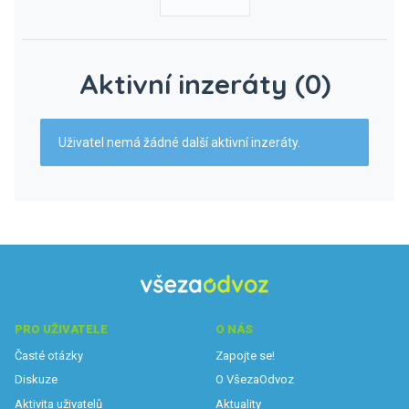
Aktivní inzeráty (0)
Uživatel nemá žádné další aktivní inzeráty.
PRO UŽIVATELE
O NÁS
Časté otázky
Zapojte se!
Diskuze
O VšezaOdvoz
Aktivita uživatelů
Aktuality