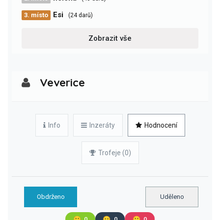
Esi
3. místo
(24 darů)
Zobrazit vše
Veverice
Info
Inzeráty
Hodnocení
Trofeje (0)
Obdrženo
Uděleno
🙂
0
😐
0
🙁
0