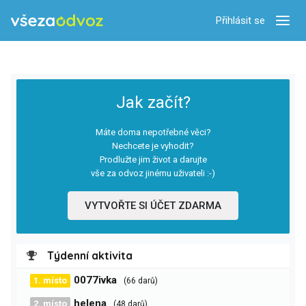
Přihlásit se
Zobra
Jak začít?
Máte doma nepotřebné věci?
Nechcete je vyhodit?
Prodlužte jim život a darujte
vše za odvoz jinému uživateli :-)
VYTVOŘTE SI ÚČET ZDARMA
Týdenní aktivita
0077ivka
1. místo
(66 darů)
helena
2. místo
(48 darů)