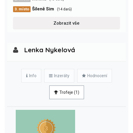
Šíleně Sim
3. místo
(14 darů)
Zobrazit vše
Lenka Nykelová
Info
Inzeráty
Hodnocení
Trofeje (1)