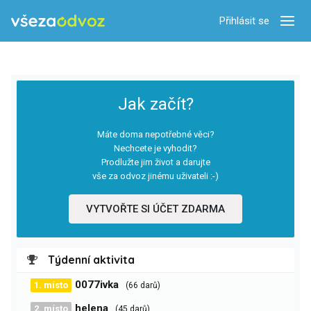
Přihlásit se
Zobra
Jak začít?
Máte doma nepotřebné věci?
Nechcete je vyhodit?
Prodlužte jim život a darujte
vše za odvoz jinému uživateli :-)
VYTVOŘTE SI ÚČET ZDARMA
Týdenní aktivita
0077ivka
1. místo
(66 darů)
helena
2. místo
(45 darů)