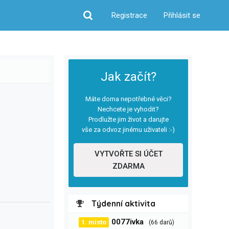
Registrace
Přihlásit se
Hledat
Jak začít?
Máte doma nepotřebné věci?
Nechcete je vyhodit?
Prodlužte jim život a darujte
vše za odvoz jinému uživateli :-)
VYTVOŘTE SI ÚČET
ZDARMA
Týdenní aktivita
0077ivka
1. místo
(66 darů)