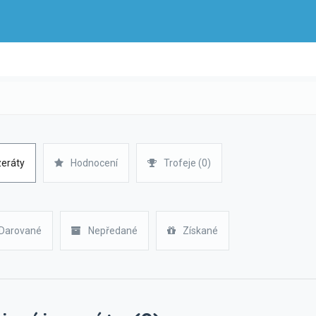
zeráty
Hodnocení
Trofeje (0)
Darované
Nepředané
Získané