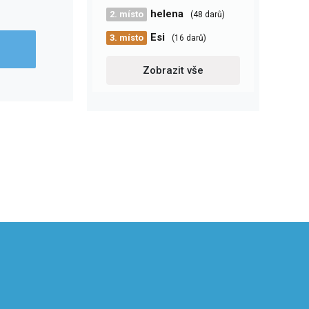
helena
2. místo
(48 darů)
Esi
3. místo
(16 darů)
Zobrazit vše