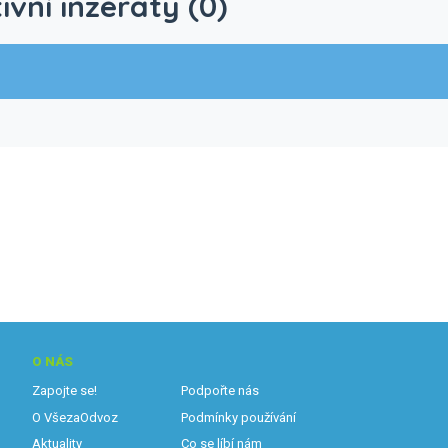
ivní inzeráty (0)
O NÁS
Zapojte se!
Podpořte nás
O VšezaOdvoz
Podmínky používání
Aktuality
Co se líbí nám