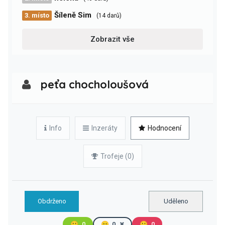
Šíleně Sim
3. místo
(14 darů)
Zobrazit vše
peťa chocholoušová
Info
Inzeráty
Hodnocení
Trofeje (0)
Obdrženo
Uděleno
🙂
0
😐
0
🙁
0