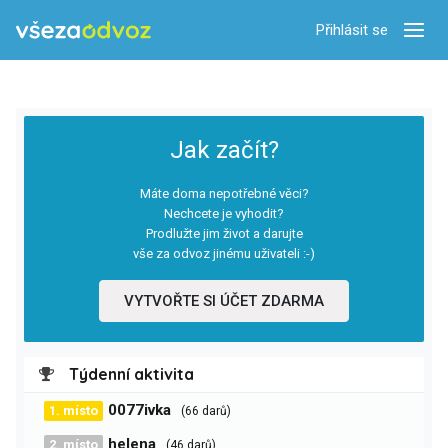
Přihlásit se
Zobra
Jak začít?
Máte doma nepotřebné věci?
Nechcete je vyhodit?
Prodlužte jim život a darujte
vše za odvoz jinému uživateli :-)
VYTVOŘTE SI ÚČET ZDARMA
Týdenní aktivita
0077ivka
1. místo
(66 darů)
helena
2. místo
(46 darů)