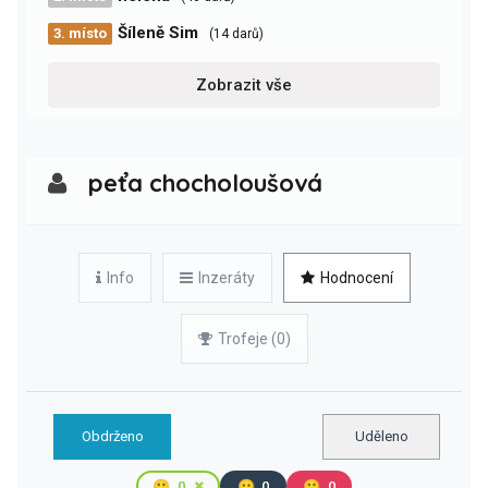
Šíleně Sim
3. místo
(14 darů)
Zobrazit vše
peťa chocholoušová
Info
Inzeráty
Hodnocení
Trofeje (0)
Obdrženo
Uděleno
🙂
0
😐
0
🙁
0