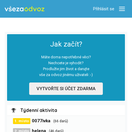
Přihlásit se
Zobra
Jak začít?
Máte doma nepotřebné věci?
Nechcete je vyhodit?
Prodlužte jim život a darujte
vše za odvoz jinému uživateli :-)
VYTVOŘTE SI ÚČET ZDARMA
Týdenní aktivita
0077ivka
1. místo
(66 darů)
helena
2. místo
(46 darů)