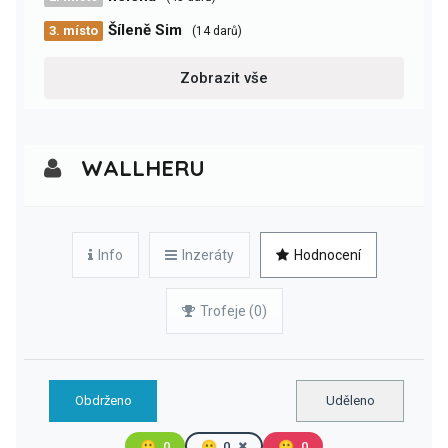
Šíleně Sim
3. místo
(14 darů)
Zobrazit vše
WALLHERU
Info
Inzeráty
Hodnocení
Trofeje (0)
Obdrženo
Uděleno
🙂
0
😐
0
🙁
0