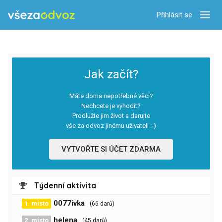
Přihlásit se
Zobra
Jak začít?
Máte doma nepotřebné věci?
Nechcete je vyhodit?
Prodlužte jim život a darujte
vše za odvoz jinému uživateli :-)
VYTVOŘTE SI ÚČET ZDARMA
Týdenní aktivita
0077ivka
1. místo
(66 darů)
helena
2. místo
(45 darů)