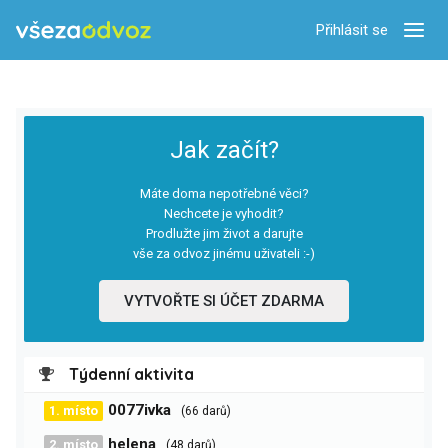
Přihlásit se
Zobra
Jak začít?
Máte doma nepotřebné věci?
Nechcete je vyhodit?
Prodlužte jim život a darujte
vše za odvoz jinému uživateli :-)
VYTVOŘTE SI ÚČET ZDARMA
Týdenní aktivita
0077ivka
1. místo
(66 darů)
helena
2. místo
(48 darů)