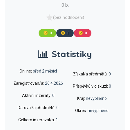
0 b.
(bez hodnocení)
🙂
0
😐
0
🙁
0
Statistiky
Online:
před 2 měsíci
Získal/a předmětů:
0
Zaregistrován/a:
26.4.2026
Příspěvků v diskuzi:
0
Aktivní inzeráty:
0
Kraj:
nevyplněno
Daroval/a předmětů:
0
Okres:
nevyplněno
Celkem inzeroval/a:
1