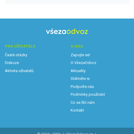
PRO UŽIVATELE
O NÁS
Časté otázky
Zapojte se!
Diskuze
O VšezaOdvoz
Aktivita uživatelů
Aktuality
Stáhněte si
Podpořte nás
Podmínky používání
Co se líbí nám
Kontakt