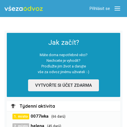
Přihlásit se
Zobra
Jak začít?
Máte doma nepotřebné věci?
Nechcete je vyhodit?
Prodlužte jim život a darujte
vše za odvoz jinému uživateli :-)
VYTVOŘTE SI ÚČET ZDARMA
Týdenní aktivita
0077ivka
1. místo
(66 darů)
helena
2. místo
(45 darů)