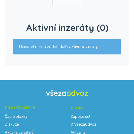
Aktivní inzeráty (0)
Uživatel nemá žádné další aktivní inzeráty.
PRO UŽIVATELE
O NÁS
Časté otázky
Zapojte se!
Diskuze
O VšezaOdvoz
Aktivita uživatelů
Aktuality