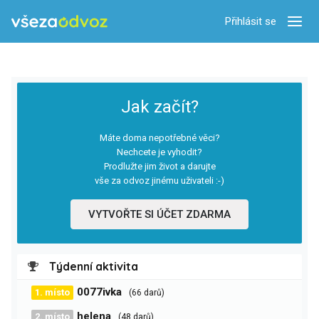
Přihlásit se
Zobra
Jak začít?
Máte doma nepotřebné věci?
Nechcete je vyhodit?
Prodlužte jim život a darujte
vše za odvoz jinému uživateli :-)
VYTVOŘTE SI ÚČET ZDARMA
Týdenní aktivita
0077ivka
1. místo
(66 darů)
helena
2. místo
(48 darů)