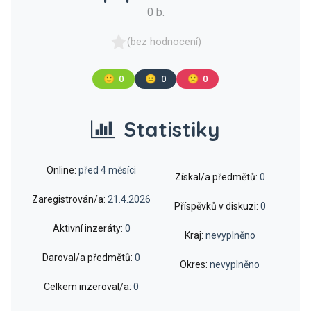
0 b.
(bez hodnocení)
🙂
0
😐
0
🙁
0
Statistiky
Online:
před 4 měsíci
Získal/a předmětů:
0
Zaregistrován/a:
21.4.2026
Příspěvků v diskuzi:
0
Aktivní inzeráty:
0
Kraj:
nevyplněno
Daroval/a předmětů:
0
Okres:
nevyplněno
Celkem inzeroval/a:
0