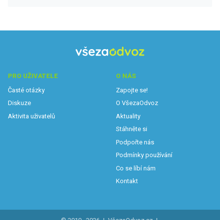
PRO UŽIVATELE
O NÁS
Časté otázky
Zapojte se!
Diskuze
O VšezaOdvoz
Aktivita uživatelů
Aktuality
Stáhněte si
Podpořte nás
Podmínky používání
Co se líbí nám
Kontakt